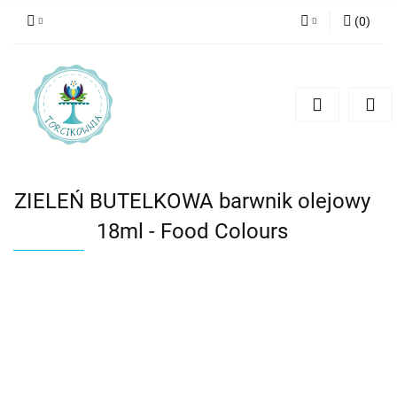
(
0
)
Zaloguj się
Zarejestruj się
Dodaj zgłoszenie
ZIELEŃ BUTELKOWA barwnik olejowy
18ml - Food Colours