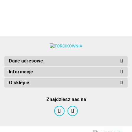
Fractal
Food
Colors
Colors
Fractal
Colors
(25g)
F
Colors
Colours
Colors
C
Dane adresowe
Informacje
O sklepie
Znajdziesz nas na