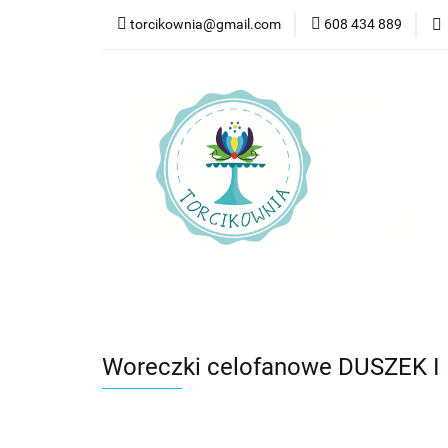
torcikownia@gmail.com
608 434 889
Kateg
Kategorie
Nowości
Bestsellery
Pr
Woreczki celofanowe DUSZEK I D