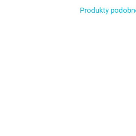
Produkty podobn
Woreczki
celofanowe
Woreczki celofanowe
"Choinki" 20szt. -
Woreczki
10.89
"Duszki Halloween"
Wilton
"Geometr
20szt. - Wilton
20szt. - W
11.89
11.89