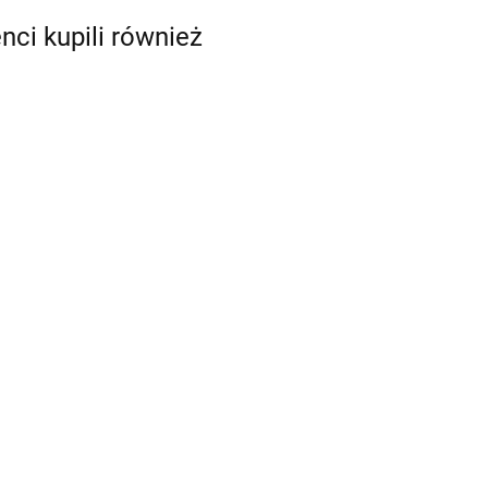
enci kupili również
Woreczki
celofanowe
Woreczki
"Mikołaj" 20szt. -
we
celofanowe
10.89
Wilton
 paski"
"Kolorowe paski"
10.89
ilton
20szt. - Wilton