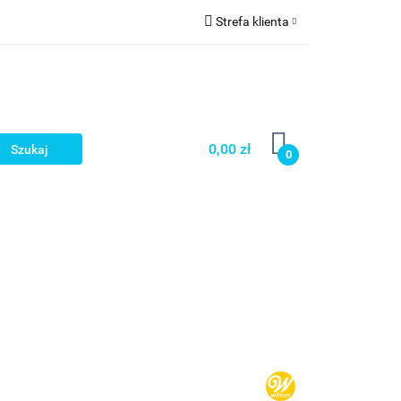
Strefa klienta
a
Zaloguj się
Zarejestruj się
Dodaj zgłoszenie
0,00 zł
0