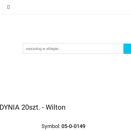
orie
Nowości
Bestsellery
Promocje
Akademi
omocje
Akademia
YNIA 20szt. - Wilton
Symbol:
05-0-0149