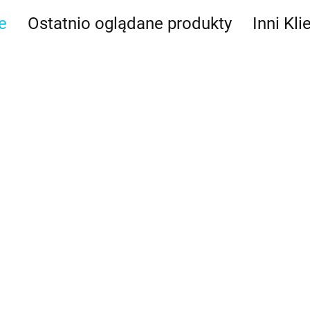
e
Ostatnio oglądane produkty
Inni Kli
Woreczki
Woreczki
Woreczki
celofanowe
 celofanowe
celofano
celofanowe
"Halloween" 20szt.
11.89
yczne wzory"
"Kolorowe
"Kolorowe kropki"
- Wilton
11.89
10.89
ilton
20szt. - W
20szt. - Wilton