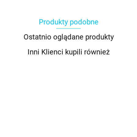
Produkty podobne
Ostatnio oglądane produkty
Inni Klienci kupili również
Woreczki
Woreczki
Woreczki
Woreczki
celofanowe
celofanowe
celofanow
celofanowe
Woreczki
"Choinki"
"Duszki
"Kolorowe
"Halloween"
celofanowe
10.89
11.89
11.89
11.89
20szt. -
Halloween"
paski"
20szt. -
"Geometryczne
11.89
Wilton
20szt. -
20szt. -
Wilton