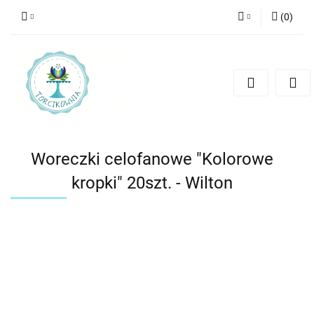
(
0
)
Zaloguj się
Zarejestruj się
Dodaj zgłoszenie
Woreczki celofanowe "Kolorowe
kropki" 20szt. - Wilton