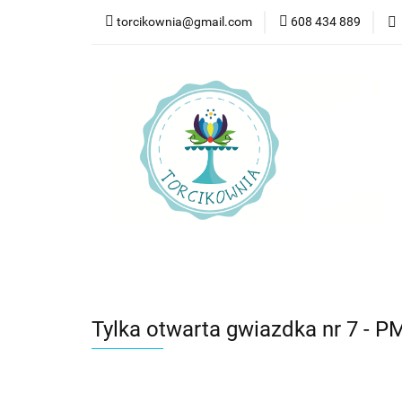
torcikownia@gmail.com
608 434 889
Kateg
Kategorie
Nowości
Bestsellery
Pr
Tylka otwarta gwiazdka nr 7 - P