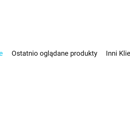
e
Ostatnio oglądane produkty
Inni Kli
ylka do
Tylka do
Tylka do
aligrafii mała
kaligrafii mała
kaligrafii średnia