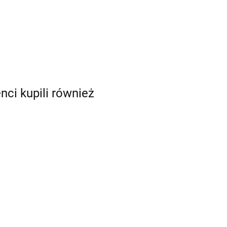
enci kupili również
Tylka do płatków,
różyczek 56R -