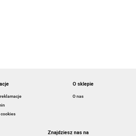
r 23 - PME
nr 24 - PME
nr 25 - PME
6.89
16.89
Tylka do płat
16.89
różyczek 56L
leworęczna -
16.89
acje
O sklepie
 reklamacje
O nas
min
 cookies
Znajdziesz nas na