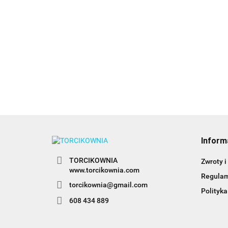
n
1
Adapter duży (coupler)
Coupler, adapter do
do tylek rosyjskich -
trójkolorowych
Decora
babeczek - Wilton
20.89
20.49
Inform
TORCIKOWNIA
Zwroty i
www.torcikownia.com
Regula
torcikownia@gmail.com
Polityka
608 434 889