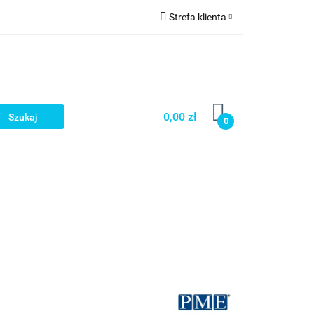
Strefa klienta
a
Zaloguj się
Zarejestruj się
Dodaj zgłoszenie
0,00 zł
0