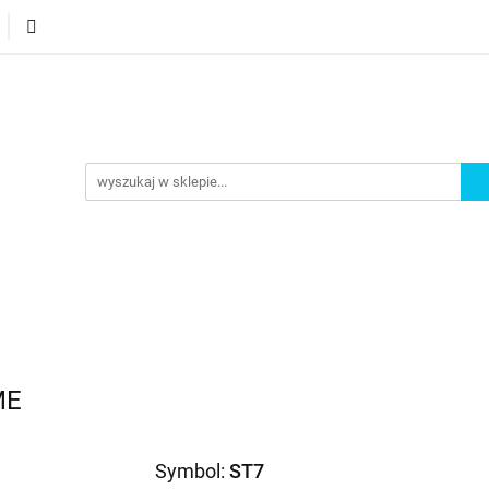
orie
Nowości
Bestsellery
Promocje
Akademi
omocje
Akademia
ME
Symbol:
ST7