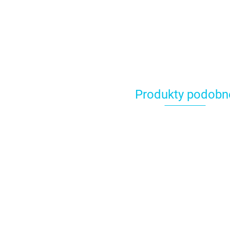
Produkty podobn
T
k