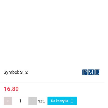
Symbol:
ST2
16.89
szt.
Do koszyka