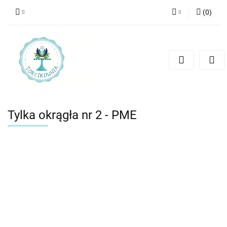
(
0
)
Zaloguj się
Zarejestruj się
Dodaj zgłoszenie
Tylka okrągła nr 2 - PME