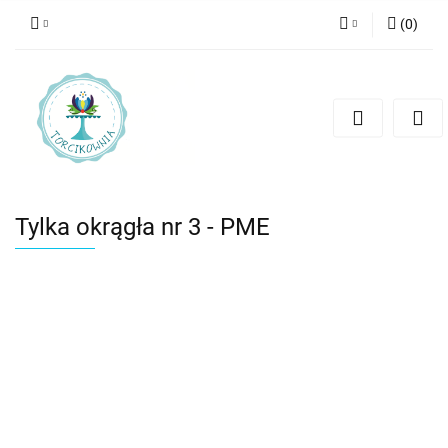
(
0
)
Zaloguj się
Zarejestruj się
Dodaj zgłoszenie
Tylka okrągła nr 3 - PME