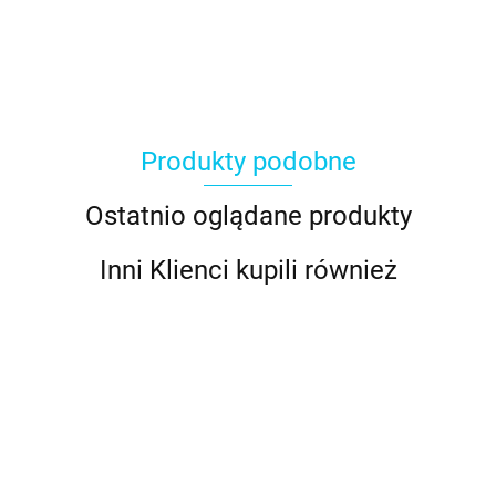
Produkty podobne
Ostatnio oglądane produkty
Inni Klienci kupili również
Tylka do
Tylka do
Tylka do
Adapter
kaligrafii
kaligrafii
kaligrafii
Tylka do
duży
mała nr
mała nr
średnia