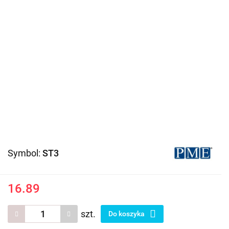
Symbol:
ST3
16.89
szt.
Do koszyka