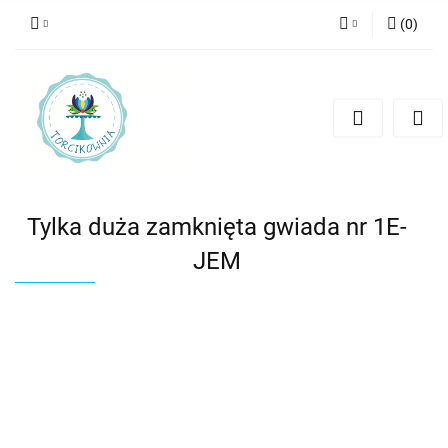
(
0
)
Zaloguj się
Zarejestruj się
Dodaj zgłoszenie
Tylka duża zamknięta gwiada nr 1E-
JEM