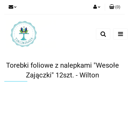
(
0
)
Zaloguj się
Zarejestruj się
Dodaj zgłoszenie
Torebki foliowe z nalepkami "Wesołe
Zajączki" 12szt. - Wilton