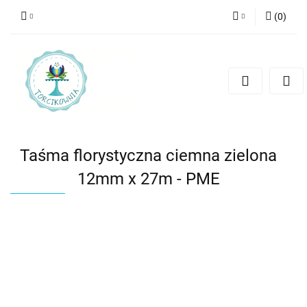
(
0
)
Zaloguj się
Zarejestruj się
Dodaj zgłoszenie
Taśma florystyczna ciemna zielona
12mm x 27m - PME