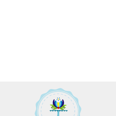
Skalpel,
Szpatułki,
Szpatułki,
Szpatuła
nożyk do
szpachelki
szpachelk
cukiernicza,
nacinania,
cukiernicze
cukiernicz
4.89
łopatka
5.98
7.98
Plakat na
cięcia
4.98
do kremu -
do kremu 
prosta -
samochód -
zestaw 2
zestaw 3
27,5 cm
PRZEPRASZAM...
szt.
szt.
8.00
ALE WIOZĘ TORT
:)