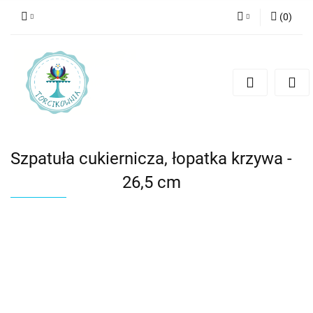
(
0
)
Zaloguj się
Zarejestruj się
Dodaj zgłoszenie
Szpatuła cukiernicza, łopatka krzywa -
26,5 cm