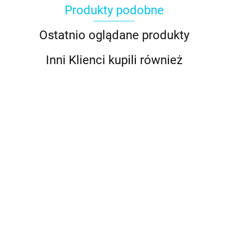
Produkty podobne
Ostatnio oglądane produkty
Inni Klienci kupili również
Podkład
Podkład
Podkład
pod tort
pod tort
pod tort
Podkład
Podkład
Podkład
gruby
gruby
gruby
pod tort
pod tort
pod tort
7.89
7.89
10.89
złoty -
srebrny -
srebrny -
gruby biały
gruby
gruby
8.89
7.89
8.89
25 cm
25 cm
30 cm
- 22,5 cm -
srebrny -
srebrny -
Fun Cakes
20 cm -
25 cm -
Fun Cakes
Fun Cakes