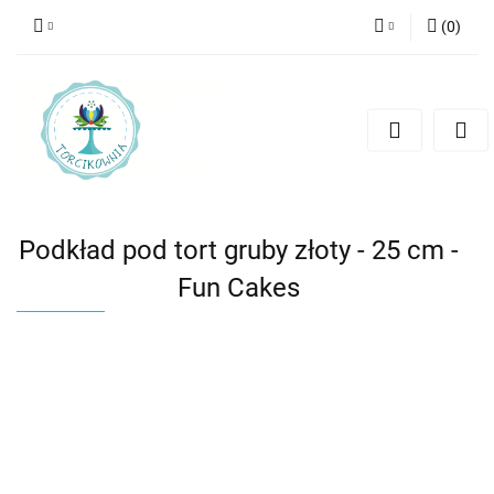
(
0
)
Zaloguj się
Zarejestruj się
Dodaj zgłoszenie
Podkład pod tort gruby złoty - 25 cm -
Fun Cakes