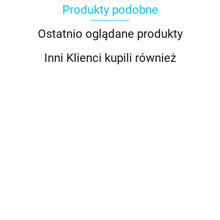
Produkty podobne
Ostatnio oglądane produkty
Inni Klienci kupili również
Podkład
Podkład
Podkład
Podkład
Podkład
Podkład
Podkład
pod tort
pod tort
pod tort
pod tort
pod tort
pod tort
pod tort
gruby
gruby
gruby
gruby
gruby
gruby
gruby
7.89
7.89
10.89
7.89
9.89
7.89
8.89
czarny -
srebrny
srebrny
złoty -
złoty -
srebrny -
srebrny -
25 cm
- 25 cm
- 30 cm
25 cm
25 cm -
20 cm -
25 cm -
Fun
Fun
Fun
Cakes
Cakes
Cakes