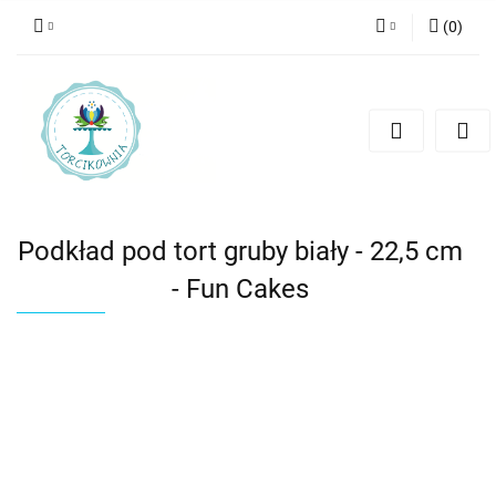
(
0
)
Zaloguj się
Zarejestruj się
Dodaj zgłoszenie
Podkład pod tort gruby biały - 22,5 cm
- Fun Cakes