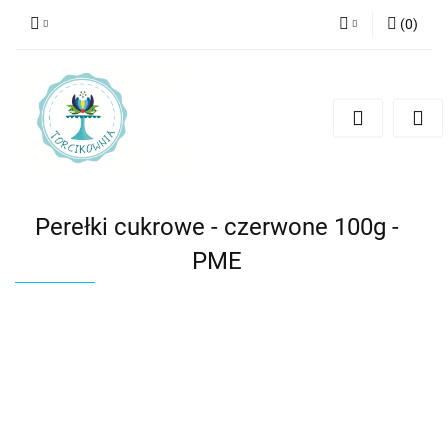
(
0
)
Zaloguj się
Zarejestruj się
Dodaj zgłoszenie
Perełki cukrowe - czerwone 100g -
PME