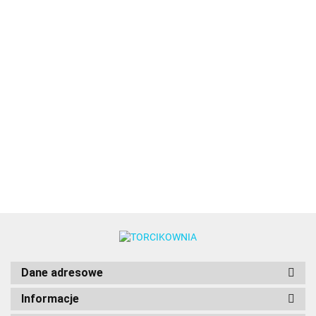
Lukier
Lukier
Mango,
Marakuja,
Mieszanka
Izomalt,
królewski,
królewski,
pasta
pasta
do
karmel
Royal
Royal
smakowa
smakowa
koronek
26.00
36.00
36.89
cukierniczy
36.89
29.98
Icing
Icing
200g -
200g -
28.98
400g - Fun
500g -
500g -
900g -
Saracino
Saracino
Cakes
Saracino
Saracino
Fun
Cakes
Dane adresowe
Informacje