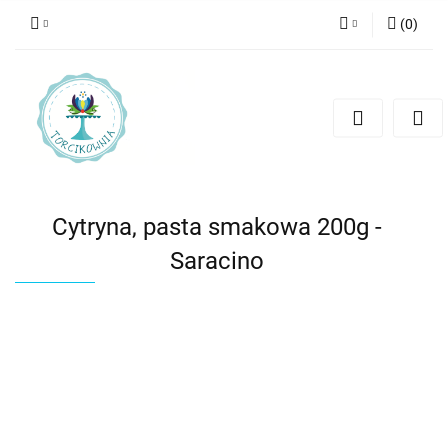
(
0
)
Zaloguj się
Zarejestruj się
Dodaj zgłoszenie
Cytryna, pasta smakowa 200g -
Saracino