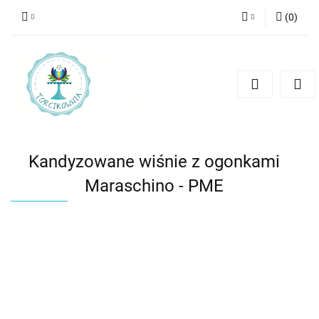
(
0
)
Zaloguj się
Zarejestruj się
Dodaj zgłoszenie
Kandyzowane wiśnie z ogonkami
Maraschino - PME