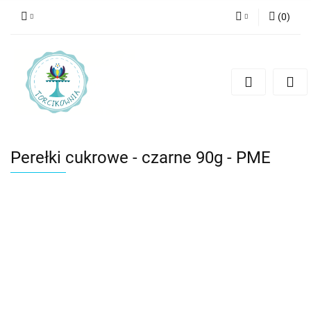
(
0
)
Zaloguj się
Zarejestruj się
Dodaj zgłoszenie
Perełki cukrowe - czarne 90g - PME