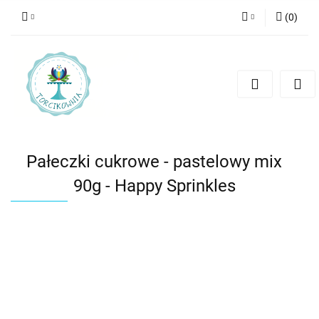
(
0
)
Zaloguj się
Zarejestruj się
Dodaj zgłoszenie
Pałeczki cukrowe - pastelowy mix
90g - Happy Sprinkles