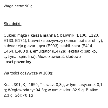
Waga netto: 90 g
Składniki:
Cukier, mąka (
kasza manna
), barwnik (E100, E120,
E133, E171), barwnik spożywczy (koncentrat spiruliny),
substancja glazurująca (E903), stabilizator (E414,
E464, E460 (i)), emulgator (E472a), ekstrakt (jabłko,
cytryna, spirulina).
Może
zawierać
śladowe
ilości
pszenicy
.
Wartości odżywcze w 100g:
Kcal: 391;
Kj: 1659;
Tłuszcz: 0,3g;
w tym nasycone: 0,1
g;
Węglowodany: 94,3g;
w tym cukier: 82,9 g;
Białko:
2,3 g;
Sól: <0,1g