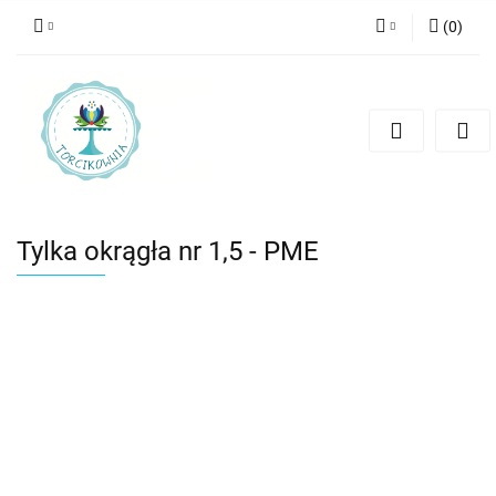
(
0
)
Zaloguj się
Zarejestruj się
Dodaj zgłoszenie
Tylka okrągła nr 1,5 - PME