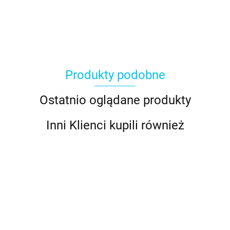
Produkty podobne
Ostatnio oglądane produkty
Inni Klienci kupili również
Tylka do
Tylka do
Tylka do
Adapter
kaligrafii
kaligrafii
kaligrafii
Tylka do
duży
mała nr
mała nr
średnia