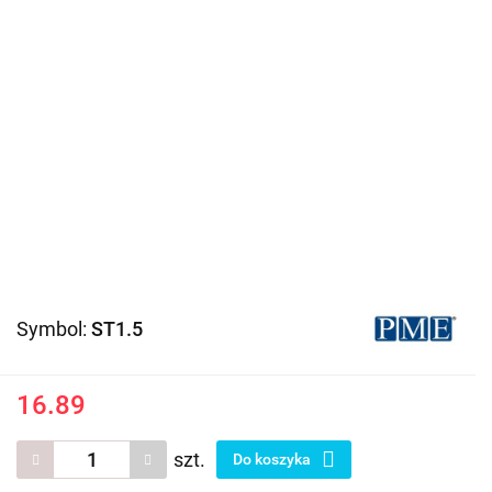
Symbol:
ST1.5
16.89
szt.
Do koszyka