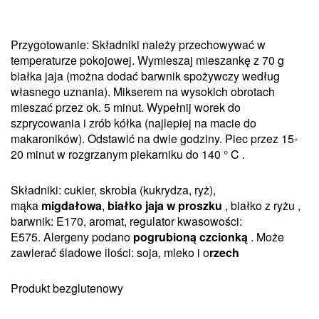
Przygotowanie: Składniki należy przechowywać w
temperaturze pokojowej.
Wymieszaj mieszankę z 70 g
białka jaja (można dodać barwnik spożywczy według
własnego uznania).
Mikserem na wysokich obrotach
mieszać przez ok.
5 minut.
Wypełnij worek do
szprycowania i zrób kółka (najlepiej na macie do
makaroników).
Odstawić na dwie godziny. Piec przez 15-
20 minut w r
ozgrzanym piekarniku do 140 ° C .
Składniki: cukier, skrobia (kukrydza, ryż),
mąka
migdałowa
,
białko jaja w proszku
,
białko z ryżu
,
barwnik: E170, aromat, regulator kwasowości:
E575.
Alergeny podano
pogrubioną czcionką
.
Może
zawierać śladowe ilości: soja, mleko i o
rzech
Produkt bezglutenowy