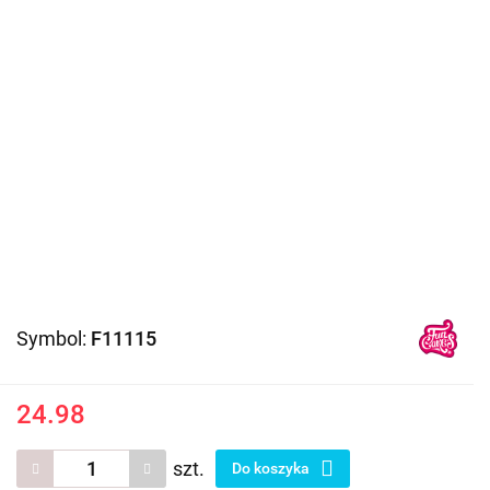
Symbol:
F11115
24.98
szt.
Do koszyka