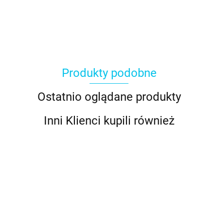
Produkty podobne
Ostatnio oglądane produkty
Inni Klienci kupili również
Lukier
Lukier
Lukier
Miesz
Izomalt,
królewski,
królewski,
królewski,