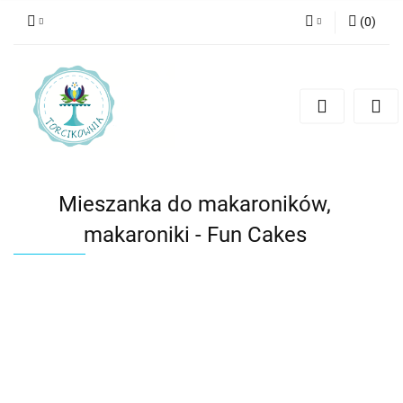
(
0
)
Zaloguj się
Zarejestruj się
Dodaj zgłoszenie
Mieszanka do makaroników,
makaroniki - Fun Cakes