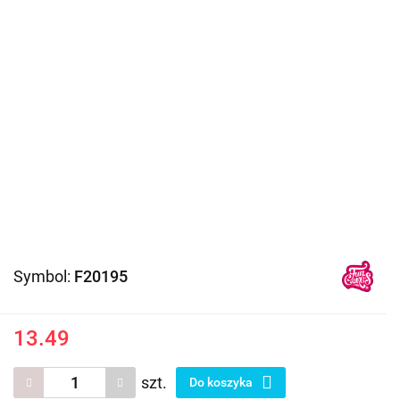
Symbol:
F20195
13.49
szt.
Do koszyka