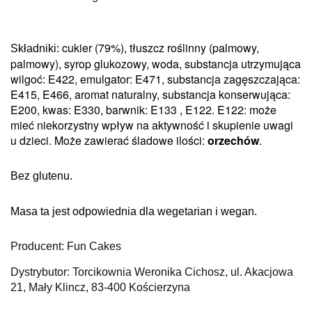
cukier (79%), tłuszcz roślinny (palmowy,
Składniki:
palmowy), syrop glukozowy, woda, substancja utrzymująca
wilgoć: E422, emulgator: E471, substancja zagęszczająca:
E415, E466, aromat naturalny, substancja konserwująca:
E200, kwas: E330, barwnik: E133 , E122.
E122: może
mieć niekorzystny wpływ na aktywność i skupienie uwagi
u dzieci.
Może zawierać śladowe ilości:
orzechów
.
Bez glutenu.
Masa ta jest odpowiednia dla wegetarian i wegan.
Producent: Fun Cakes
Dystrybutor: Torcikownia Weronika Cichosz, ul. Akacjowa
21, Mały Klincz, 83-400 Kościerzyna