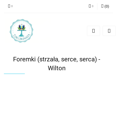
(
0
)
Zaloguj się
Zarejestruj się
Dodaj zgłoszenie
Foremki (strzała, serce, serca) -
Wilton