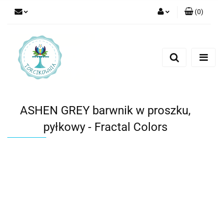
(
0
)
Zaloguj się
Zarejestruj się
Dodaj zgłoszenie
ASHEN GREY barwnik w proszku,
pyłkowy - Fractal Colors