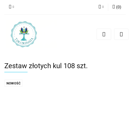
(
0
)
Zaloguj się
Zarejestruj się
Dodaj zgłoszenie
Zestaw złotych kul 108 szt.
NOWOŚĆ