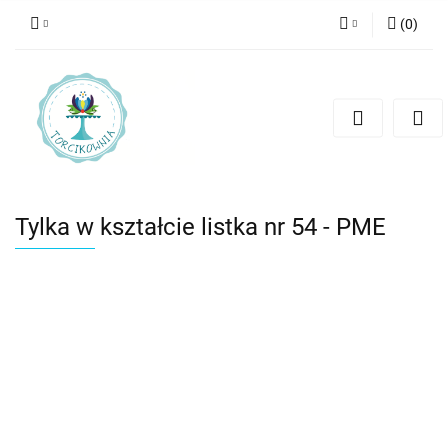
(
0
)
Zaloguj się
Zarejestruj się
Dodaj zgłoszenie
Tylka w kształcie listka nr 54 - PME