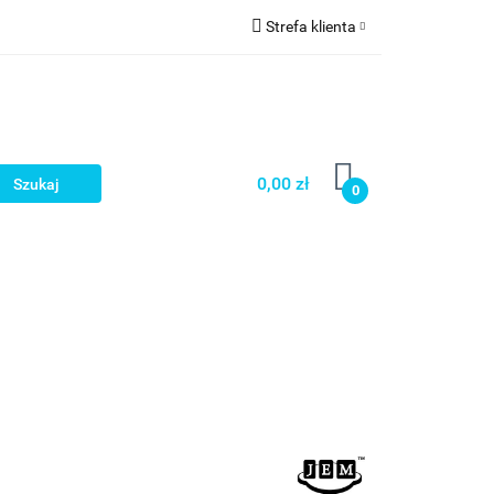
Strefa klienta
a
Zaloguj się
Zarejestruj się
Dodaj zgłoszenie
0,00 zł
0