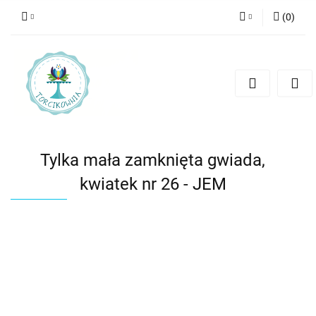
(
0
)
Zaloguj się
Zarejestruj się
Dodaj zgłoszenie
Tylka mała zamknięta gwiada,
kwiatek nr 26 - JEM