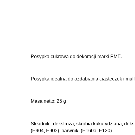
Posypka cukrowa do dekoracji marki PME.
Posypka idealna do ozdabiania ciasteczek i muff
Masa netto: 25 g
Składniki: d
ekstroza, skrobia kukurydziana, deks
(E904, E903), barwniki (E160a, E120).