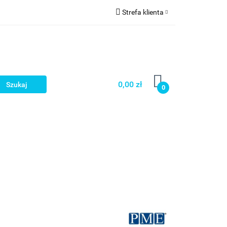
Strefa klienta
a
Zaloguj się
Zarejestruj się
Dodaj zgłoszenie
0,00 zł
0