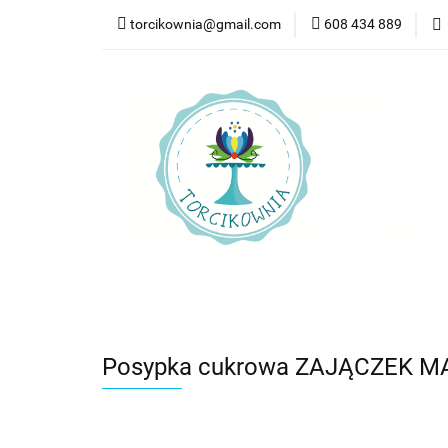
torcikownia@gmail.com
608 434 889
Kateg
Kategorie
Nowości
Bestsellery
Pr
Posypka cukrowa ZAJĄCZEK M