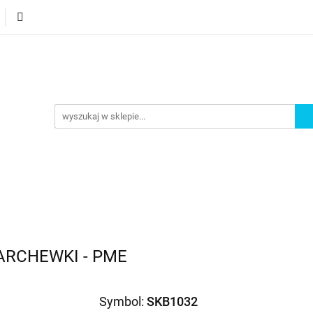
orie
Nowości
Bestsellery
Promocje
Akademi
omocje
Akademia
ARCHEWKI - PME
Symbol:
SKB1032