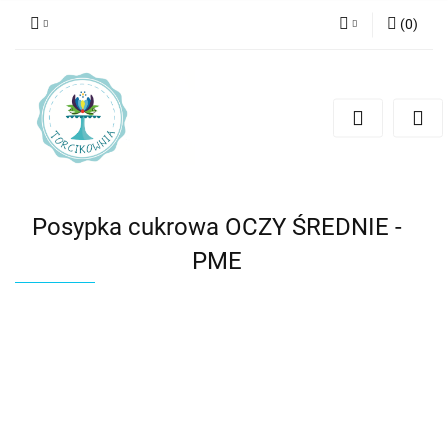
(
0
)
Zaloguj się
Zarejestruj się
Dodaj zgłoszenie
Posypka cukrowa OCZY ŚREDNIE -
PME