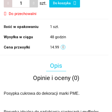
szt.
Do koszyka
Do przechowalni
Ilość w opakowaniu
1 szt.
Wysyłka w ciągu
48 godzin
Cena przesyłki
14.99
Opis
Opinie i oceny (0)
Posypka cukrowa do dekoracji marki PME.
Posypka idealna do ozdabiania ciasteczek i muffinów.