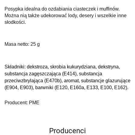
Posypka idealna do ozdabiania ciasteczek i muffinów.
Można nią także udekorować lody, desery i wszelkie inne
słodkości.
Masa netto: 25 g
Składniki: d
ekstroza, skrobia kukurydziana, dekstryna,
substancja zagęszczająca (E414), substancja
przeciwzbrylająca (E470b), aromat, substancje glazurujące
(E904, E903), barwniki (E120, E160a, E133, E100, E162).
Producent: PME
Producenci