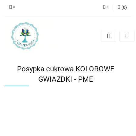
(
0
)
Zaloguj się
Zarejestruj się
Dodaj zgłoszenie
Posypka cukrowa KOLOROWE
GWIAZDKI - PME