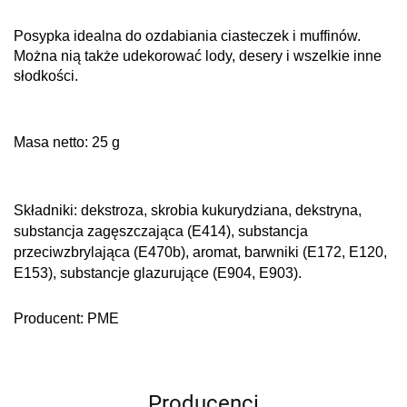
Posypka idealna do ozdabiania ciasteczek i muffinów.
Można nią także udekorować lody, desery i wszelkie inne
słodkości.
Masa netto: 25 g
Składniki: d
ekstroza, skrobia kukurydziana, dekstryna,
substancja zagęszczająca (E414), substancja
przeciwzbrylająca (E470b), aromat, barwniki (E172, E120,
E153), substancje glazurujące (E904, E903).
Producent: PME
Producenci