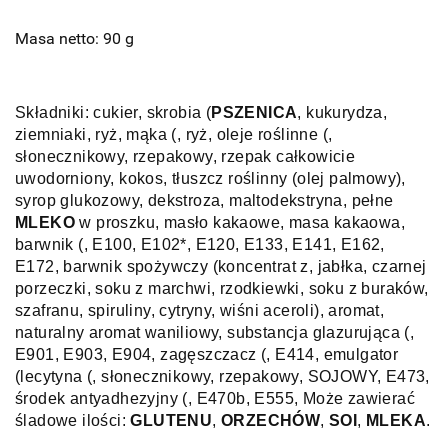
Masa netto: 90 g
Składniki: cukier, skrobia (
PSZENICA
, kukurydza,
ziemniaki, ryż, mąka (, ryż, oleje roślinne (,
słonecznikowy, rzepakowy, rzepak całkowicie
uwodorniony, kokos, tłuszcz roślinny (olej palmowy),
syrop glukozowy, dekstroza, maltodekstryna, pełne
MLEKO
w proszku, masło kakaowe, masa kakaowa,
barwnik (, ​​E100, E102*, E120, E133, E141, E162,
E172, barwnik spożywczy (koncentrat z, jabłka, czarnej
porzeczki, soku z marchwi, rzodkiewki, soku z buraków,
szafranu, spiruliny, cytryny, wiśni aceroli), aromat,
naturalny aromat waniliowy, substancja glazurująca (,
E901, E903, E904, zagęszczacz (, E414, emulgator
(lecytyna (, słonecznikowy, rzepakowy, SOJOWY, E473,
środek antyadhezyjny (, E470b, E555, Może zawierać
śladowe ilości:
GLUTENU
,
ORZECHÓW
,
SOI
,
MLEKA
.