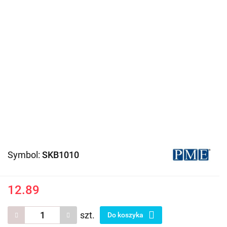
Symbol:
SKB1010
12.89
szt.
Do koszyka