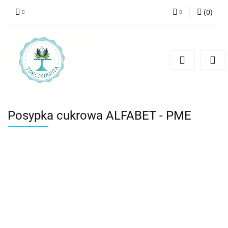
(
0
)
Zaloguj się
Zarejestruj się
Dodaj zgłoszenie
Posypka cukrowa ALFABET - PME