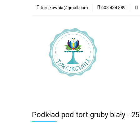
torcikownia@gmail.com
608 434 889
Kateg
Kategorie
Nowości
Bestsellery
Pr
Podkład pod tort gruby biały - 2