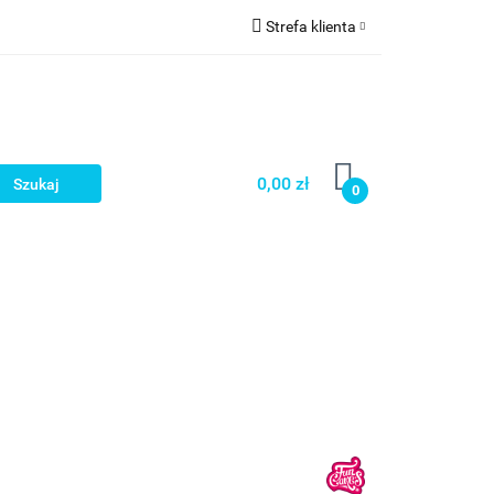
Strefa klienta
a
Zaloguj się
Zarejestruj się
Dodaj zgłoszenie
0,00 zł
0