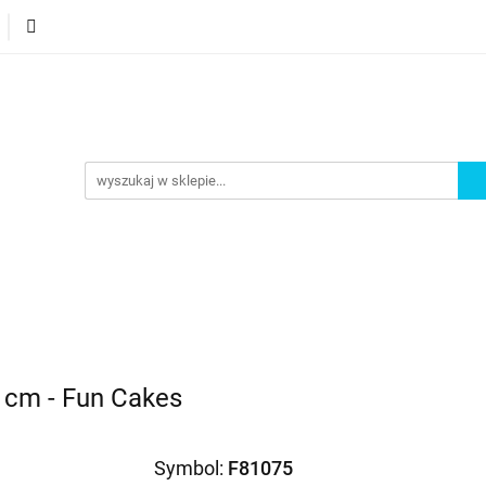
orie
Nowości
Bestsellery
Promocje
Akademi
omocje
Akademia
5 cm - Fun Cakes
Symbol:
F81075