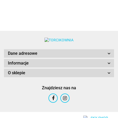
barwnik w
PME
barwnik w
Wilton
żelu 20g -
żelu 20g -
Food
Food Colours
Colours
Dane adresowe
Informacje
O sklepie
Znajdziesz nas na