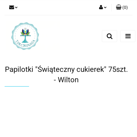
(
0
)
Zaloguj się
Zarejestruj się
Dodaj zgłoszenie
Papilotki "Świąteczny cukierek" 75szt.
- Wilton