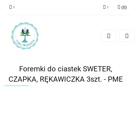
(
0
)
Zaloguj się
Zarejestruj się
Dodaj zgłoszenie
Foremki do ciastek SWETER,
CZAPKA, RĘKAWICZKA 3szt. - PME