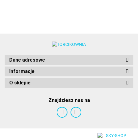
Scrapcooking
3szt. - PME
ORZECHÓW
Decora
3szt. -
MIŚ 
- PME
PME
PM
Dane adresowe
Informacje
O sklepie
Znajdziesz nas na