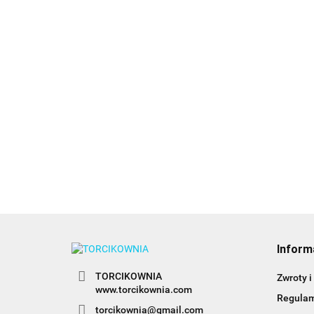
Foremka do
Foremka do
wycinania -
ciastek, gwiazda
Foremka do
DZBANEK
6.45
- Decora
wycinania - KU
5.95
NA GRZĘDZIE
7.45
Inform
TORCIKOWNIA
Zwroty i
www.torcikownia.com
Regula
torcikownia@gmail.com