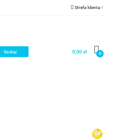
Strefa klienta
a
Zaloguj się
Zarejestruj się
Dodaj zgłoszenie
0,00 zł
0