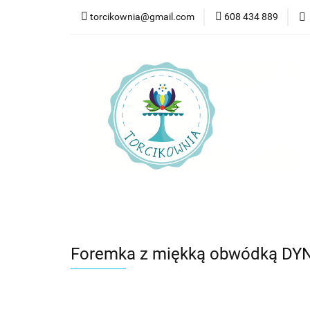
torcikownia@gmail.com
608 434 889
Kateg
Kategorie
Nowości
Bestsellery
Pr
Foremka z miękką obwódką DYNI