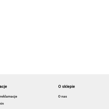
Foremka z miękką
Foremka z miękką
Foremka z mięk
obwódką MOTYL -
RA
obwódką DUSZEK -
obwódką NIETO
Wilton
Wilton
6.99
5.99
- Wilton
5.99
acje
O sklepie
 reklamacje
O nas
min