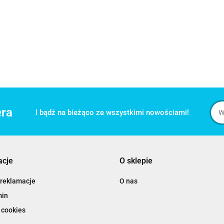
era
I bądź na bieżąco ze wszystkimi nowościami!
acje
O sklepie
 reklamacje
O nas
min
 cookies