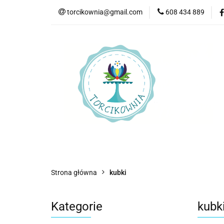
torcikownia@gmail.com
608 434 889
Kateg
Kategorie
Nowości
Bestsellery
P
Strona główna
kubki
Kategorie
kubk