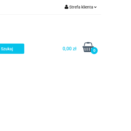
Strefa klienta
a
Zaloguj się
Zarejestruj się
Dodaj zgłoszenie
0,00 zł
0